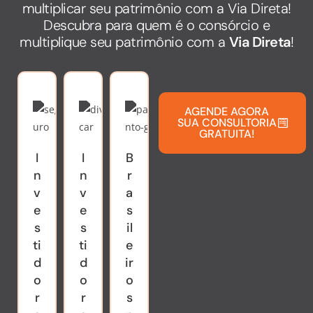
multiplicar seu patrimônio com a Via Direta!
Descubra para quem é o consórcio e
multiplique seu patrimônio com a
Via Direta
!
AGENDE AGORA
SUA CONSULTORIA
GRATUITA!
I
I
B
F
P
V
n
n
r
u
r
i
v
v
a
n
o
a
e
e
s
c
fi
j
s
s
il
i
s
a
ti
ti
e
o
s
n
d
d
ir
n
i
t
o
o
o
á
o
e
r
r
s
ri
n
s