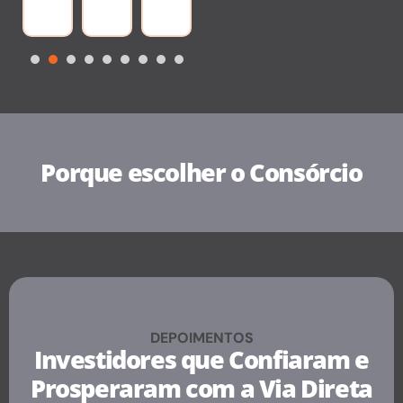
1
2
3
4
5
6
7
8
9
Porque escolher o Consórcio
DEPOIMENTOS
Investidores que Confiaram e
Prosperaram com a Via Direta