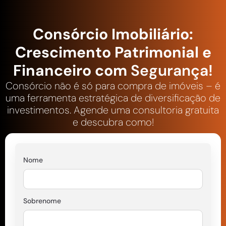
Consórcio Imobiliário:
Crescimento Patrimonial e
Financeiro com
Segurança!
Consórcio não é só para compra de imóveis – é
uma ferramenta estratégica de diversificação de
investimentos. Agende uma consultoria gratuita
e descubra como!
Nome
Sobrenome