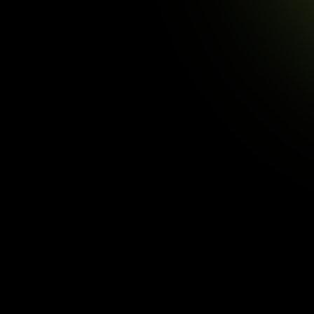
Garanta sua vaga
no MÉTODO
Formato 100% online (PDF)
Método comprovado de organização
financeira
Aprenda a fazer o dinheiro trabalhar
por você
Entenda como comparar investimentos
com clareza
Checklist para evitar armadilhas e
erros comuns
Planejamento financeiro aplicado à