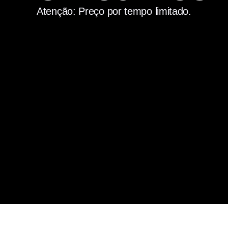
Atenção: Preço por tempo limitado.
R$ 150
POR:
12X DE 10,33
OU
R$ 99,90 à Vista
Quero acessar O MÉTODO