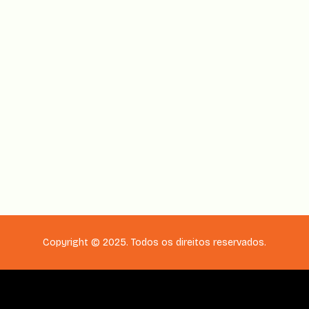
É tipo um curso de educação financeira?
Já tentei outros cursos e não consegui
aplicar. Esse é diferente?
Como eu acesso o curso?
Copyright © 2025. Todos os direitos reservados.