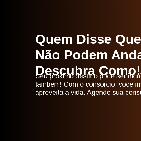
Quem Disse Que V
Não Podem Anda
Descubra Como!
Seu próximo destino pode ser incrív
também! Com o consórcio, você i
aproveita a vida. Agende sua consul