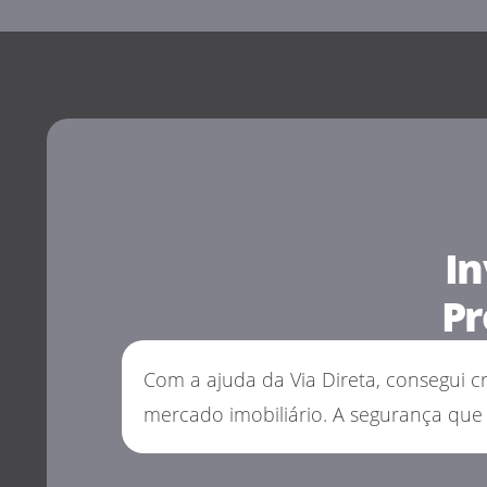
In
Pr
Com a ajuda da Via Direta, consegui 
mercado imobiliário. A segurança que 