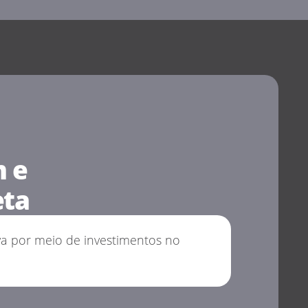
m e
eta
va por meio de investimentos no