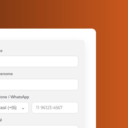
e
renome
fone / WhatsApp
l