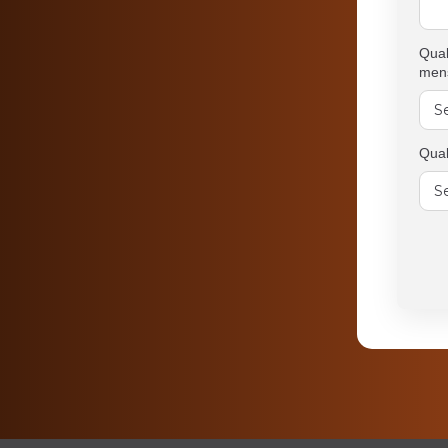
Qual
men
Qual