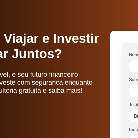
iajar e Investir
r Juntos?
Nom
el, e seu futuro financeiro
Sob
nveste com segurança enquanto
toria gratuita e saiba mais!
Tele
Emai